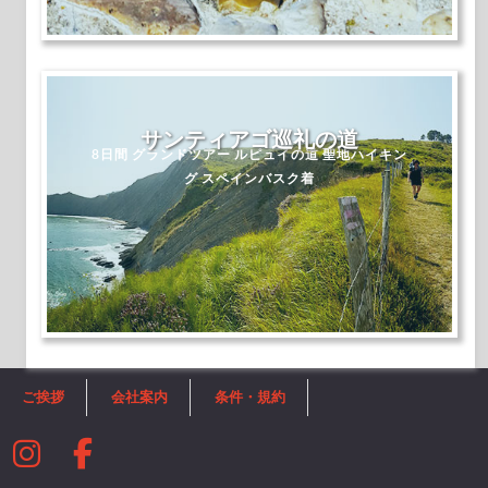
サンティアゴ巡礼の道
8日間 グランドツアー ルピュイの道 聖地ハイキン
グ スペインバスク着
ご挨拶
会社案内
条件・規約