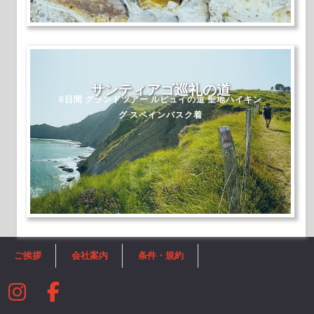
サンティアゴ巡礼の道
8日間 グランドツアー ルピュイの道 聖地ハイキン
グ スペインバスク着
ご挨拶
会社案内
条件・規約