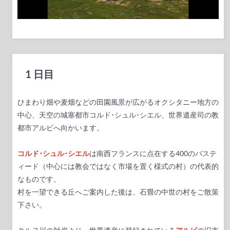
1 日目
ひまわり畑や麦畑などの田園風景が広がるオクシタニー地方の
中心、天空の城塞都市
コルド･シュル･シエル
、世界遺産司の教
都市
アルビ
へ向かいます。
コルド･シュル･シエル
は南西フランスに点在する400のバステ
ィード（中心には教会ではなく市場を置く様式の村）の代表的
なものです。
村を一望できる丘へご案内した後は、石畳の中世の村をご散策
下さい。