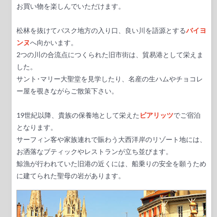
お買い物を楽しんでいただけます。
松林を抜けてバスク地方の入り口、良い川を語源とする
バイヨ
ンヌ
へ向かいます。
2つの川の合流点につくられた旧市街は、貿易港として栄えま
した。
サント･マリー大聖堂を見学したり、名産の生ハムやチョコレ
ー屋を覗きながらご散策下さい。
19世紀以降、貴族の保養地として栄えた
ビアリッツ
でご宿泊
となります。
サーフィン客や家族連れで賑わう大西洋岸のリゾート地には、
お洒落なブティックやレストランが立ち並びます。
鯨漁が行われていた旧港の近くには、船乗りの安全を願うため
に建てられた聖母の岩があります。