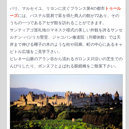
パリ、マルセイユ、リヨンに次ぐフランス第4の都市
トゥール
ーズ
には、パステル貿易で富を得た商人の館が72あり、その
うちの一つであるアセザ館を訪れることができます。
サンティアゴ巡礼地ロマネスク様式の美しい外観を誇るサンセ
ルナン･バジリカ聖堂、ジャコバン修道院（月曜休館）では天
井まで伸びる椰子の木のような柱や回廊、町の中心にあるキャ
ピトル広場をご見学下さい。
ピレネー山脈のアラン谷から流れるガロンヌ川沿いの芝生での
んびりしたり、ポンヌフとよばれる眼鏡橋をご散策下さい。