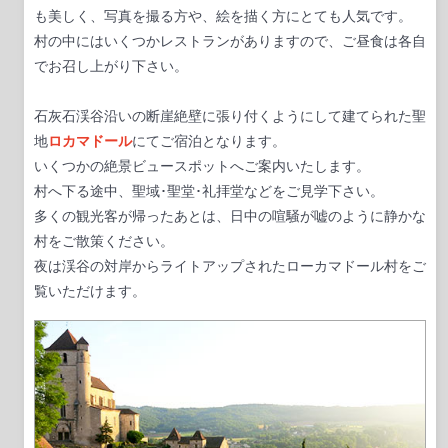
も美しく、写真を撮る方や、絵を描く方にとても人気です。
村の中にはいくつかレストランがありますので、ご昼食は各自
でお召し上がり下さい。
石灰石渓谷沿いの断崖絶壁に張り付くようにして建てられた聖
地
ロカマドール
にてご宿泊となります。
いくつかの絶景ビュースポットへご案内いたします。
村へ下る途中、聖域･聖堂･礼拝堂などをご見学下さい。
多くの観光客が帰ったあとは、日中の喧騒が嘘のように静かな
村をご散策ください。
夜は渓谷の対岸からライトアップされたローカマドール村をご
覧いただけます。