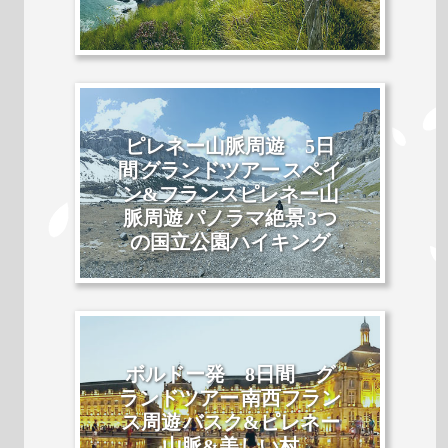
ピレネー山脈周遊 5日
間 グランドツアー スペイ
ン&フランスピレネー山
脈周遊 パノラマ絶景 3つ
の国立公園ハイキング
ボルドー発 8日間 グ
ランドツアー 南西フラン
ス周遊 バスク&ピレネー
山脈&美しい村