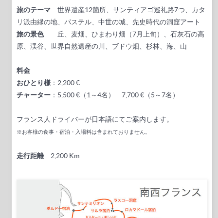
旅のテーマ
世界遺産12箇所、サンティアゴ巡礼路7つ、カタ
リ派由縁の地、パステル、中世の城、先史時代の洞窟アート
旅の景色
丘、麦畑、ひまわり畑（7月上旬）、石灰石の高
原、渓谷、世界自然遺産の川、ブドウ畑、杉林、海、山
料金
おひとり様
：2,200 €
チャーター
：5,500 €（1～4名） 7,700 €（5～7名）
フランス人ドライバーが日本語にてご案内します。
※お客様の食事・宿泊・入場料は含まれておりません。
走行距離
2,200 Km