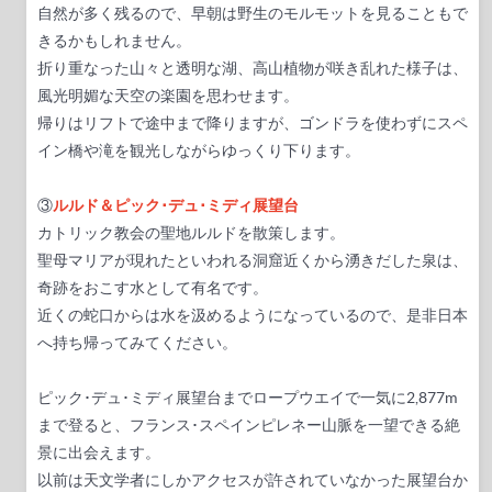
自然が多く残るので、早朝は野生のモルモットを見ることもで
きるかもしれません。
折り重なった山々と透明な湖、高山植物が咲き乱れた様子は、
風光明媚な天空の楽園を思わせます。
帰りはリフトで途中まで降りますが、ゴンドラを使わずにスペ
イン橋や滝を観光しながらゆっくり下ります。
③
ルルド＆ピック･デュ･ミディ展望台
カトリック教会の聖地ルルドを散策します。
聖母マリアが現れたといわれる洞窟近くから湧きだした泉は、
奇跡をおこす水として有名です。
近くの蛇口からは水を汲めるようになっているので、是非日本
へ持ち帰ってみてください。
ピック･デュ･ミディ展望台までロープウエイで一気に2,877m
まで登ると、フランス･スペインピレネー山脈を一望できる絶
景に出会えます。
以前は天文学者にしかアクセスが許されていなかった展望台か