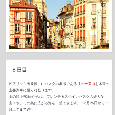
6 日目
ビアリッツ出発後、
山バスクの象徴である
リューヌ山
を木造の
山岳列車に揺られ登ります。
山の頂上905mからは、フレンチ＆スペインバスクの雄大な
山々や、その奥に広がる海を一望できます。※3月26日から11
月上旬まで運行