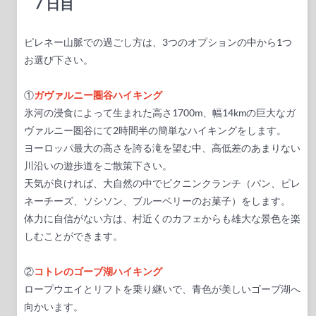
7 日目
ピレネー山脈での過ごし方は、3つのオプションの中から1つ
お選び下さい。
①
ガヴァルニー圏谷ハイキング
氷河の浸食によって生まれた高さ1700m、幅14kmの巨大なガ
ヴァルニー圏谷にて2時間半の簡単なハイキングをします。
ヨーロッパ最大の高さを誇る滝を望む中、高低差のあまりない
川沿いの遊歩道をご散策下さい。
天気が良ければ、大自然の中でピクニンクランチ（パン、ピレ
ネーチーズ、ソシソン、ブルーベリーのお菓子）をします。
体力に自信がない方は、村近くのカフェからも雄大な景色を楽
しむことができます。
②
コトレのゴーブ湖ハイキング
ロープウエイとリフトを乗り継いで、青色が美しいゴーブ湖へ
向かいます。