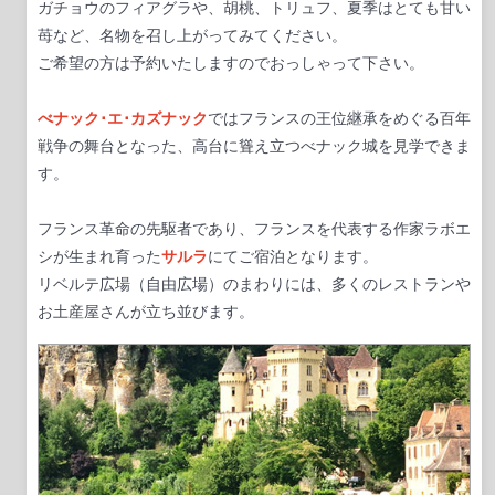
ガチョウのフィアグラや、胡桃、トリュフ、夏季はとても甘い
苺など、名物を召し上がってみてください。
ご希望の方は予約いたしますのでおっしゃって下さい。
べナック
･
エ
･
カズナック
ではフランスの王位継承をめぐる百年
戦争の舞台となった、高台に聳え立つべナック城を見学できま
す。
フランス革命の先駆者であり、フランスを代表する作家ラボエ
シが生まれ育った
サルラ
にてご宿泊となります。
リベルテ広場（自由広場）のまわりには、多くのレストランや
お土産屋さんが立ち並びます。