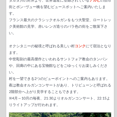
タルヌ川の対岸より、世界遺産に登録されている
アルビ
の旧市
街とポン･ヴュー橋を望むビュースポットへご案内いたしま
す。
フランス最大のクラシックオルガンをもつ大聖堂、ロートレッ
ク美術館の見学、赤いレンガ造りのバラ色の街をご散策下さ
い。
オクシタニーの秘境と呼ばれる美しい村
コンク
にて宿泊となり
ます。
中世彫刻の最高傑作といわれるサントフォア教会のタンパン
や、回廊の中にある宝物館などをごゆっくりお楽しみくださ
い。
村を一望できる2つのビューポイントへのご案内もあります。
夜は教会オルガンコンサートがあり、トリビューンと呼ばれる
2階部分へ上がり見学することもできます。
※4月～10月の毎夜、21:30よりオルガンコンサート、22:15よ
りライトアップが行われます。