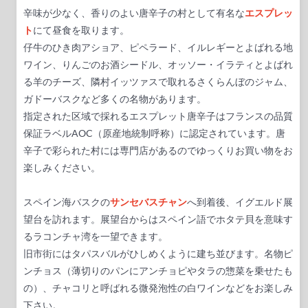
辛味が少なく、香りのよい唐辛子の村として有名な
エスプレッ
ト
にて昼食を取ります。
仔牛のひき肉アショア、ピペラード、イルレギーとよばれる地
ワイン、りんごのお酒シードル、オッソー・イラティとよばれ
る羊のチーズ、隣村イッツァスで取れるさくらんぼのジャム、
ガドーバスクなど多くの名物があります。
指定された区域で採れるエスプレット唐辛子はフランスの品質
保証ラベルAOC（原産地統制呼称）に認定されています。唐
辛子で彩られた村には専門店があるのでゆっくりお買い物をお
楽しみください。
スペイン海バスクの
サンセバスチャン
へ到着後、イグエルド展
望台を訪れます。展望台からはスペイン語でホタテ貝を意味す
るラコンチャ湾を一望できます。
旧市街にはタパスバルがひしめくように建ち並びます。名物ピ
ンチョス（薄切りのパンにアンチョピやタラの惣菜を乗せたも
の）、チャコリと呼ばれる微発泡性の白ワインなどをお楽しみ
下さい。