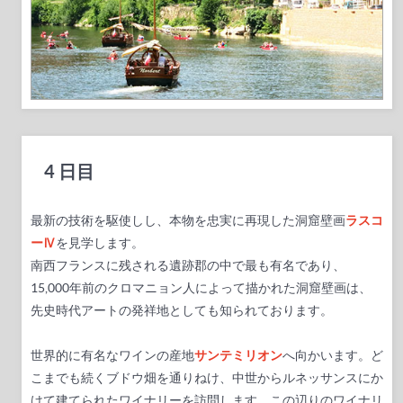
4 日目
最新の技術を駆使しし、本物を忠実に再現した洞窟壁画
ラスコ
ーⅣ
を見学します。
南西フランスに残される遺跡郡の中で最も有名であり、
15,000年前のクロマニョン人によって描かれた洞窟壁画は、
先史時代アートの発祥地としても知られております。
世界的に有名なワインの産地
サンテミリオン
へ向かいます。ど
こまでも続くブドウ畑を通りねけ、中世からルネッサンスにか
けて建てられたワイナリーを訪問します。この辺りのワイナリ