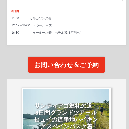
8日目
11:30 カルカソンヌ発
12:45～16:00 トゥールーズ
16:30 トゥールーズ着（ホテル又は空港へ）
お問い合わせ＆ご予約
サンティアゴ巡礼の道
8日間 グランドツアー ル
ピュイの道 聖地ハイキン
グ スペインバスク着